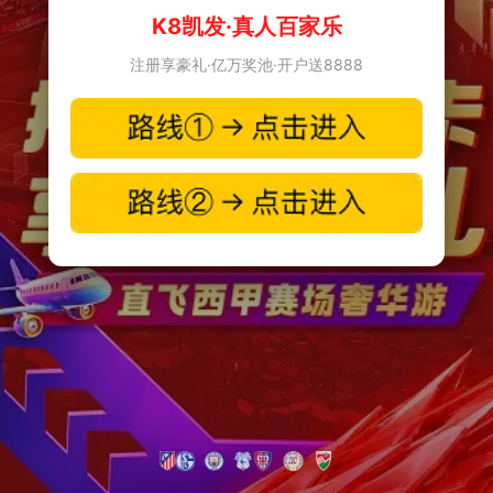
K8凯发·真人百家乐
注册享豪礼·亿万奖池·开户送8888